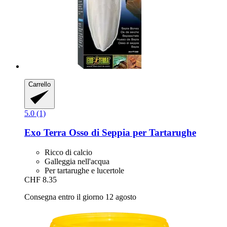
Carrello
5.0 (1)
Exo Terra
Osso di Seppia per Tartarughe
Ricco di calcio
Galleggia nell'acqua
Per tartarughe e lucertole
CHF 8.35
Consegna entro il giorno 12 agosto