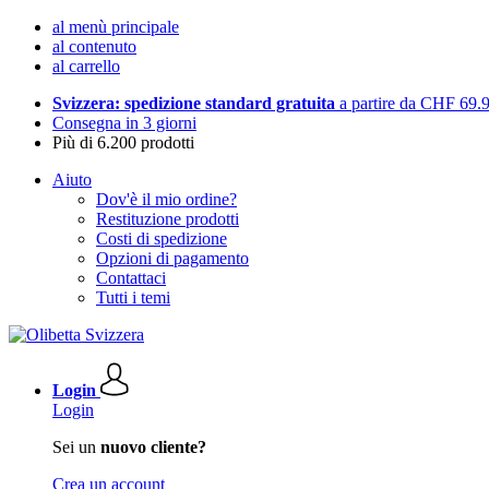
al menù principale
al contenuto
al carrello
Svizzera: spedizione standard gratuita
a partire da CHF 69.
Consegna in 3 giorni
Più di 6.200 prodotti
Aiuto
Dov'è il mio ordine?
Restituzione prodotti
Costi di spedizione
Opzioni di pagamento
Contattaci
Tutti i temi
Login
Login
Sei un
nuovo cliente?
Crea un account