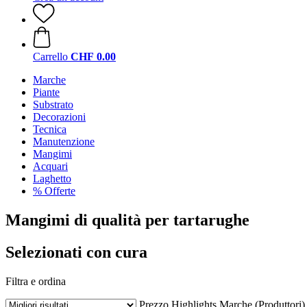
Carrello
CHF 0.00
Marche
Piante
Substrato
Decorazioni
Tecnica
Manutenzione
Mangimi
Acquari
Laghetto
% Offerte
Mangimi di qualità per tartarughe
Selezionati con cura
Filtra e ordina
Prezzo
Highlights
Marche (Produttori)