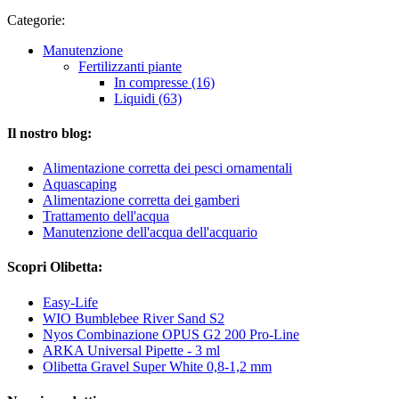
Categorie:
Manutenzione
Fertilizzanti piante
In compresse (16)
Liquidi (63)
Il nostro blog:
Alimentazione corretta dei pesci ornamentali
Aquascaping
Alimentazione corretta dei gamberi
Trattamento dell'acqua
Manutenzione dell'acqua dell'acquario
Scopri Olibetta:
Easy-Life
WIO Bumblebee River Sand S2
Nyos Combinazione OPUS G2 200 Pro-Line
ARKA Universal Pipette - 3 ml
Olibetta Gravel Super White 0,8-1,2 mm