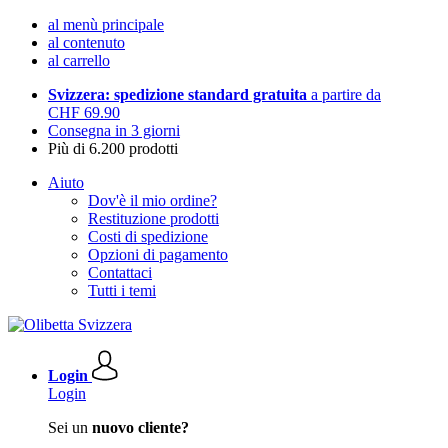
al menù principale
al contenuto
al carrello
Svizzera: spedizione standard gratuita
a partire da
CHF 69.90
Consegna in 3 giorni
Più di 6.200 prodotti
Aiuto
Dov'è il mio ordine?
Restituzione prodotti
Costi di spedizione
Opzioni di pagamento
Contattaci
Tutti i temi
Login
Login
Sei un
nuovo cliente?