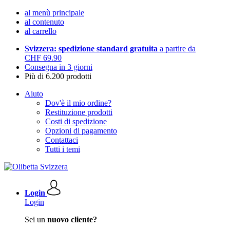
al menù principale
al contenuto
al carrello
Svizzera: spedizione standard gratuita
a partire da
CHF 69.90
Consegna in 3 giorni
Più di 6.200 prodotti
Aiuto
Dov'è il mio ordine?
Restituzione prodotti
Costi di spedizione
Opzioni di pagamento
Contattaci
Tutti i temi
Login
Login
Sei un
nuovo cliente?