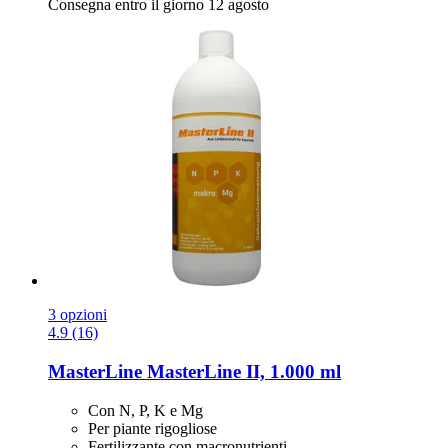
Consegna entro il giorno 12 agosto
3 opzioni
4.9 (16)
MasterLine
MasterLine II, 1.000 ml
Con N, P, K e Mg
Per piante rigogliose
Fertilizzante con macronutrienti