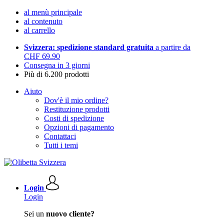
al menù principale
al contenuto
al carrello
Svizzera: spedizione standard gratuita
a partire da
CHF 69.90
Consegna in 3 giorni
Più di 6.200 prodotti
Aiuto
Dov'è il mio ordine?
Restituzione prodotti
Costi di spedizione
Opzioni di pagamento
Contattaci
Tutti i temi
Login
Login
Sei un
nuovo cliente?