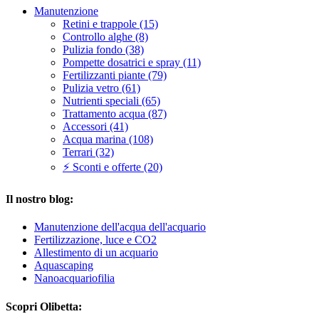
Manutenzione
Retini e trappole (15)
Controllo alghe (8)
Pulizia fondo (38)
Pompette dosatrici e spray (11)
Fertilizzanti piante (79)
Pulizia vetro (61)
Nutrienti speciali (65)
Trattamento acqua (87)
Accessori (41)
Acqua marina (108)
Terrari (32)
⚡ Sconti e offerte (20)
Il nostro blog:
Manutenzione dell'acqua dell'acquario
Fertilizzazione, luce e CO2
Allestimento di un acquario
Aquascaping
Nanoacquariofilia
Scopri Olibetta: