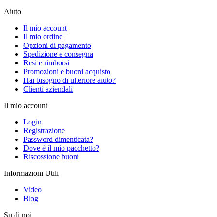
Aiuto
Il mio account
Il mio ordine
Opzioni di pagamento
Spedizione e consegna
Resi e rimborsi
Promozioni e buoni acquisto
Hai bisogno di ulteriore aiuto?
Clienti aziendali
Il mio account
Login
Registrazione
Password dimenticata?
Dove è il mio pacchetto?
Riscossione buoni
Informazioni Utili
Video
Blog
Su di noi