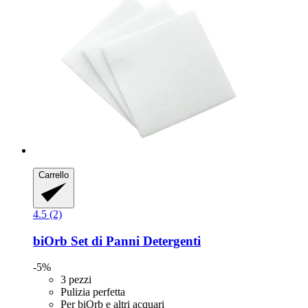
Carrello
4.5 (2)
biOrb
Set di Panni Detergenti
-5%
3 pezzi
Pulizia perfetta
Per biOrb e altri acquari