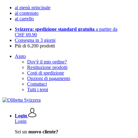
al menù principale
al contenuto
al carrello
Svizzera: spedizione standard gratuita
a partire da
CHF 69.90
Consegna in 3 giorni
Più di 6.200 prodotti
Aiuto
Dov'è il mio ordine?
Restituzione prodotti
Costi di spedizione
Opzioni di pagamento
Contattaci
Tutti i temi
Login
Login
Sei un
nuovo cliente?