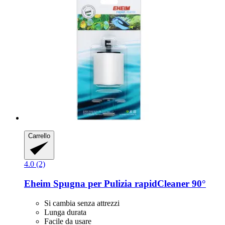
Carrello
4.0 (2)
Eheim
Spugna per Pulizia rapidCleaner 90°
Si cambia senza attrezzi
Lunga durata
Facile da usare