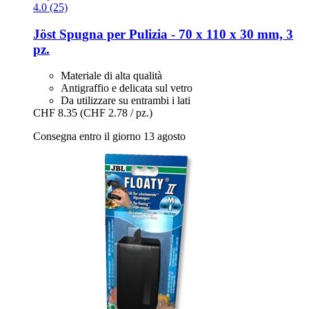
4.0 (25)
Jöst
Spugna per Pulizia -​ 70 x 110 x 30 mm, 3
pz.
Materiale di alta qualità
Antigraffio e delicata sul vetro
Da utilizzare su entrambi i lati
CHF 8.35
(CHF 2.78 / pz.)
Consegna entro il giorno 13 agosto