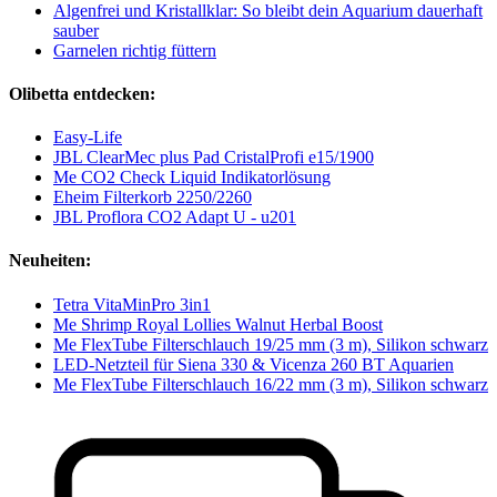
Algenfrei und Kristallklar: So bleibt dein Aquarium dauerhaft
sauber
Garnelen richtig füttern
Olibetta entdecken:
Easy-Life
JBL ClearMec plus Pad CristalProfi e15/1900
Me CO2 Check Liquid Indikatorlösung
Eheim Filterkorb 2250/2260
JBL Proflora CO2 Adapt U - u201
Neuheiten:
Tetra VitaMinPro 3in1
Me Shrimp Royal Lollies Walnut Herbal Boost
Me FlexTube Filterschlauch 19/25 mm (3 m), Silikon schwarz
LED-Netzteil für Siena 330 & Vicenza 260 BT Aquarien
Me FlexTube Filterschlauch 16/22 mm (3 m), Silikon schwarz