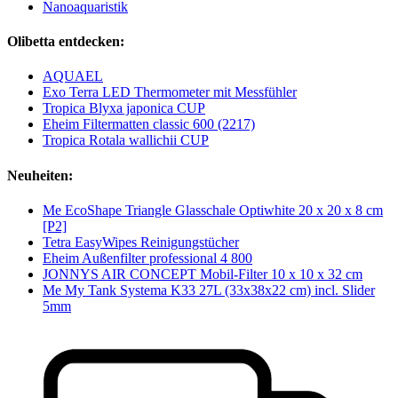
Nanoaquaristik
Olibetta entdecken:
AQUAEL
Exo Terra LED Thermometer mit Messfühler
Tropica Blyxa japonica CUP
Eheim Filtermatten classic 600 (2217)
Tropica Rotala wallichii CUP
Neuheiten:
Me EcoShape Triangle Glasschale Optiwhite 20 x 20 x 8 cm
[P2]
Tetra EasyWipes Reinigungstücher
Eheim Außenfilter professional 4 800
JONNYS AIR CONCEPT Mobil-Filter 10 x 10 x 32 cm
Me My Tank Systema K33 27L (33x38x22 cm) incl. Slider
5mm