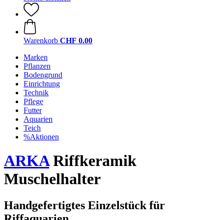
Warenkorb
CHF 0.00
Marken
Pflanzen
Bodengrund
Einrichtung
Technik
Pflege
Futter
Aquarien
Teich
%Aktionen
ARKA
Riffkeramik
Muschelhalter
Handgefertigtes Einzelstück für
Riffaquarien