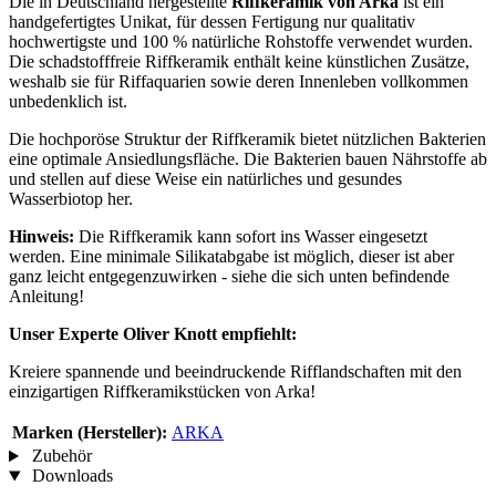
Die in Deutschland hergestellte
Riffkeramik von Arka
ist ein
handgefertigtes Unikat, für dessen Fertigung nur qualitativ
hochwertigste und 100 % natürliche Rohstoffe verwendet wurden.
Die schadstofffreie Riffkeramik enthält keine künstlichen Zusätze,
weshalb sie für Riffaquarien sowie deren Innenleben vollkommen
unbedenklich ist.
Die hochporöse Struktur der Riffkeramik bietet nützlichen Bakterien
eine optimale Ansiedlungsfläche. Die Bakterien bauen Nährstoffe ab
und stellen auf diese Weise ein natürliches und gesundes
Wasserbiotop her.
Hinweis:
Die Riffkeramik kann sofort ins Wasser eingesetzt
werden. Eine minimale Silikatabgabe ist möglich, dieser ist aber
ganz leicht entgegenzuwirken - siehe die sich unten befindende
Anleitung!
Unser Experte Oliver Knott empfiehlt:
Kreiere spannende und beeindruckende Rifflandschaften mit den
einzigartigen Riffkeramikstücken von Arka!
Marken (Hersteller):
ARKA
Zubehör
Downloads