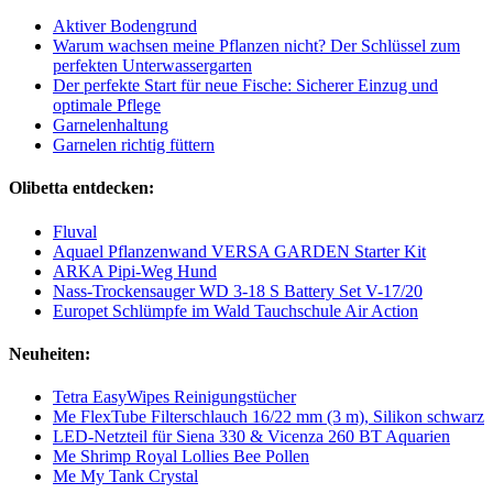
Aktiver Bodengrund
Warum wachsen meine Pflanzen nicht? Der Schlüssel zum
perfekten Unterwassergarten
Der perfekte Start für neue Fische: Sicherer Einzug und
optimale Pflege
Garnelenhaltung
Garnelen richtig füttern
Olibetta entdecken:
Fluval
Aquael Pflanzenwand VERSA GARDEN Starter Kit
ARKA Pipi-Weg Hund
Nass-Trockensauger WD 3-18 S Battery Set V-17/20
Europet Schlümpfe im Wald Tauchschule Air Action
Neuheiten:
Tetra EasyWipes Reinigungstücher
Me FlexTube Filterschlauch 16/22 mm (3 m), Silikon schwarz
LED-Netzteil für Siena 330 & Vicenza 260 BT Aquarien
Me Shrimp Royal Lollies Bee Pollen
Me My Tank Crystal