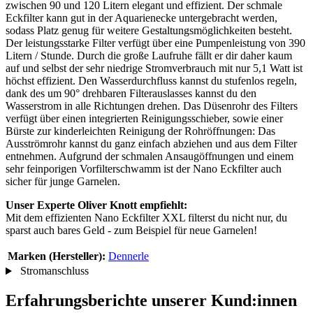
zwischen 90 und 120 Litern elegant und effizient. Der schmale
Eckfilter kann gut in der Aquarienecke untergebracht werden,
sodass Platz genug für weitere Gestaltungsmöglichkeiten besteht.
Der leistungsstarke Filter verfügt über eine Pumpenleistung von 390
Litern / Stunde. Durch die große Laufruhe fällt er dir daher kaum
auf und selbst der sehr niedrige Stromverbrauch mit nur 5,1 Watt ist
höchst effizient. Den Wasserdurchfluss kannst du stufenlos regeln,
dank des um 90° drehbaren Filterauslasses kannst du den
Wasserstrom in alle Richtungen drehen. Das Düsenrohr des Filters
verfügt über einen integrierten Reinigungsschieber, sowie einer
Bürste zur kinderleichten Reinigung der Rohröffnungen: Das
Ausströmrohr kannst du ganz einfach abziehen und aus dem Filter
entnehmen. Aufgrund der schmalen Ansaugöffnungen und einem
sehr feinporigen Vorfilterschwamm ist der Nano Eckfilter auch
sicher für junge Garnelen.
Unser Experte Oliver Knott empfiehlt:
Mit dem effizienten Nano Eckfilter XXL filterst du nicht nur, du
sparst auch bares Geld - zum Beispiel für neue Garnelen!
Marken (Hersteller):
Dennerle
Stromanschluss
Erfahrungsberichte unserer Kund:innen