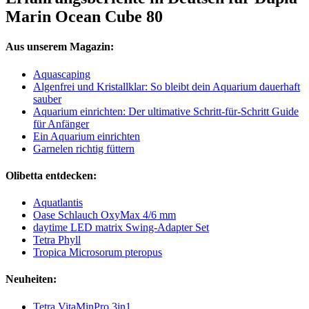
Marin Ocean Cube 80
Aus unserem Magazin:
Aquascaping
Algenfrei und Kristallklar: So bleibt dein Aquarium dauerhaft
sauber
Aquarium einrichten: Der ultimative Schritt-für-Schritt Guide
für Anfänger
Ein Aquarium einrichten
Garnelen richtig füttern
Olibetta entdecken:
Aquatlantis
Oase Schlauch OxyMax 4/6 mm
daytime LED matrix Swing-Adapter Set
Tetra Phyll
Tropica Microsorum pteropus
Neuheiten:
Tetra VitaMinPro 3in1