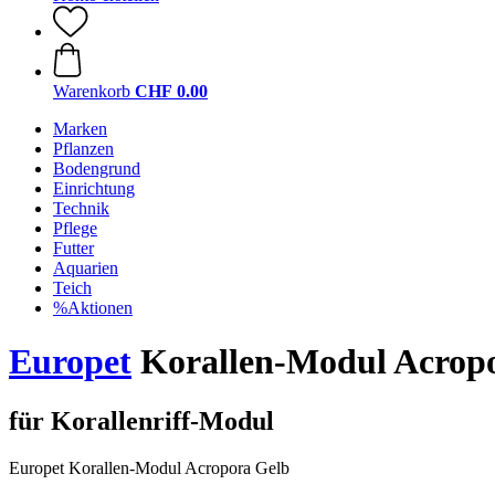
Warenkorb
CHF 0.00
Marken
Pflanzen
Bodengrund
Einrichtung
Technik
Pflege
Futter
Aquarien
Teich
%Aktionen
Europet
Korallen-Modul Acrop
für Korallenriff-Modul
Europet Korallen-Modul Acropora Gelb