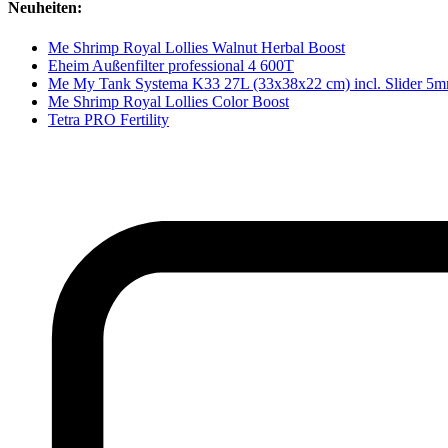
Neuheiten:
Me Shrimp Royal Lollies Walnut Herbal Boost
Eheim Außenfilter professional 4 600T
Me My Tank Systema K33 27L (33x38x22 cm) incl. Slider 5
Me Shrimp Royal Lollies Color Boost
Tetra PRO Fertility