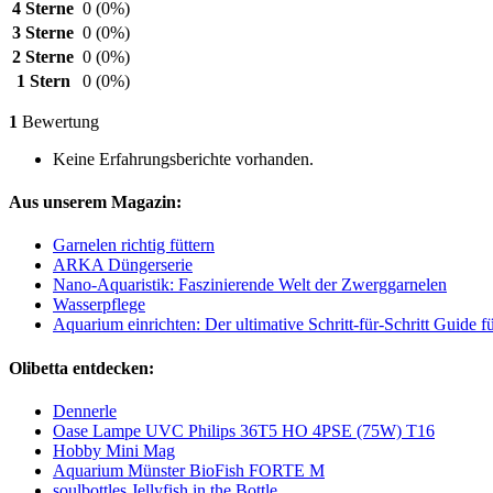
4 Sterne
0
(0%)
3 Sterne
0
(0%)
2 Sterne
0
(0%)
1 Stern
0
(0%)
1
Bewertung
Keine Erfahrungsberichte vorhanden.
Aus unserem Magazin:
Garnelen richtig füttern
ARKA Düngerserie
Nano-Aquaristik: Faszinierende Welt der Zwerggarnelen
Wasserpflege
Aquarium einrichten: Der ultimative Schritt-für-Schritt Guide 
Olibetta entdecken:
Dennerle
Oase Lampe UVC Philips 36T5 HO 4PSE (75W) T16
Hobby Mini Mag
Aquarium Münster BioFish FORTE M
soulbottles Jellyfish in the Bottle