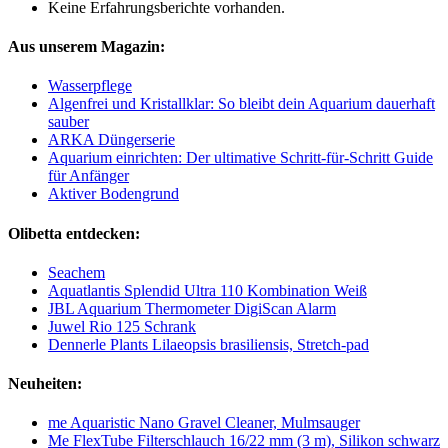
Keine Erfahrungsberichte vorhanden.
Aus unserem Magazin:
Wasserpflege
Algenfrei und Kristallklar: So bleibt dein Aquarium dauerhaft
sauber
ARKA Düngerserie
Aquarium einrichten: Der ultimative Schritt-für-Schritt Guide
für Anfänger
Aktiver Bodengrund
Olibetta entdecken:
Seachem
Aquatlantis Splendid Ultra 110 Kombination Weiß
JBL Aquarium Thermometer DigiScan Alarm
Juwel Rio 125 Schrank
Dennerle Plants Lilaeopsis brasiliensis, Stretch-pad
Neuheiten:
me Aquaristic Nano Gravel Cleaner, Mulmsauger
Me FlexTube Filterschlauch 16/22 mm (3 m), Silikon schwarz