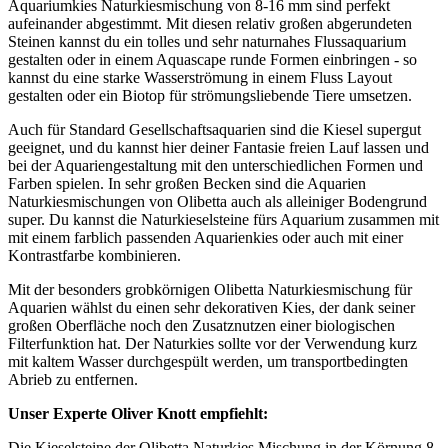
Aquariumkies Naturkiesmischung von 8-16 mm sind perfekt
aufeinander abgestimmt. Mit diesen relativ großen abgerundeten
Steinen kannst du ein tolles und sehr naturnahes Flussaquarium
gestalten oder in einem Aquascape runde Formen einbringen - so
kannst du eine starke Wasserströmung in einem Fluss Layout
gestalten oder ein Biotop für strömungsliebende Tiere umsetzen.
Auch für Standard Gesellschaftsaquarien sind die Kiesel supergut
geeignet, und du kannst hier deiner Fantasie freien Lauf lassen und
bei der Aquariengestaltung mit den unterschiedlichen Formen und
Farben spielen. In sehr großen Becken sind die Aquarien
Naturkiesmischungen von Olibetta auch als alleiniger Bodengrund
super. Du kannst die Naturkieselsteine fürs Aquarium zusammen mit
mit einem farblich passenden Aquarienkies oder auch mit einer
Kontrastfarbe kombinieren.
Mit der besonders grobkörnigen Olibetta Naturkiesmischung für
Aquarien wählst du einen sehr dekorativen Kies, der dank seiner
großen Oberfläche noch den Zusatznutzen einer biologischen
Filterfunktion hat. Der Naturkies sollte vor der Verwendung kurz
mit kaltem Wasser durchgespült werden, um transportbedingten
Abrieb zu entfernen.
Unser Experte Oliver Knott empfiehlt:
Die Kieselsteine der Olibetta Naturkies Mischung in der Körnung 8-