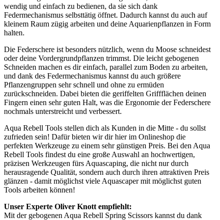
wendig und einfach zu bedienen, da sie sich dank
Federmechanismus selbsttätig öffnet. Dadurch kannst du auch auf
kleinem Raum zügig arbeiten und deine Aquarienpflanzen in Form
halten.
Die Federschere ist besonders nützlich, wenn du Moose schneidest
oder deine Vordergrundpflanzen trimmst. Die leicht gebogenen
Schneiden machen es dir einfach, parallel zum Boden zu arbeiten,
und dank des Federmechanismus kannst du auch größere
Pflanzengruppen sehr schnell und ohne zu ermüden
zurückschneiden. Dabei bieten die geriffelten Griffflächen deinen
Fingern einen sehr guten Halt, was die Ergonomie der Federschere
nochmals unterstreicht und verbessert.
Aqua Rebell Tools stellen dich als Kunden in die Mitte - du sollst
zufrieden sein! Dafür bieten wir dir hier im Onlineshop die
perfekten Werkzeuge zu einem sehr günstigen Preis. Bei den Aqua
Rebell Tools findest du eine große Auswahl an hochwertigen,
präzisen Werkzeugen fürs Aquascaping, die nicht nur durch
herausragende Qualität, sondern auch durch ihren attraktiven Preis
glänzen - damit möglichst viele Aquascaper mit möglichst guten
Tools arbeiten können!
Unser Experte Oliver Knott empfiehlt:
Mit der gebogenen Aqua Rebell Spring Scissors kannst du dank