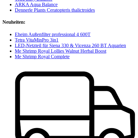
ARKA Aqua Balance
Dennerle Plants Ceratopteris thalictroides
Neuheiten:
Eheim Außenfilter professional 4 600T
Tetra VitaMinPro 3in1
LED-Netzteil für Siena 330 & Vicenza 260 BT Aquarien
Me Shrimp Royal Lollies Walnut Herbal Boost
Me Shrimp Royal Complete